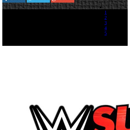
1
2
3
4
5
(1 Voto)