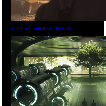
Star Wars Galactic Racer - TGA2025