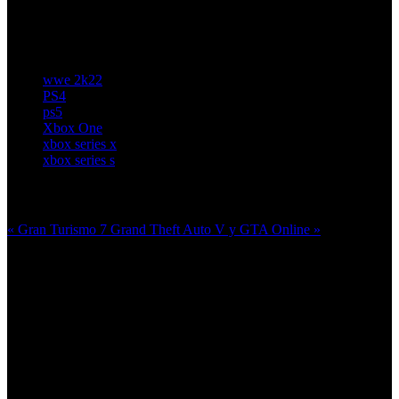
Distribuidora:
2K
Multijugador:
Si
PEGI:
+16
Precio:
Consultar
wwe 2k22
PS4
ps5
Xbox One
xbox series x
xbox series s
Más en esta categoría:
« Gran Turismo 7
Grand Theft Auto V y GTA Online »