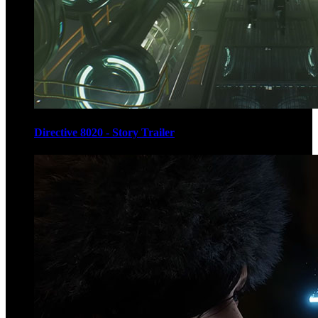
Directive 8020 - Story Trailer