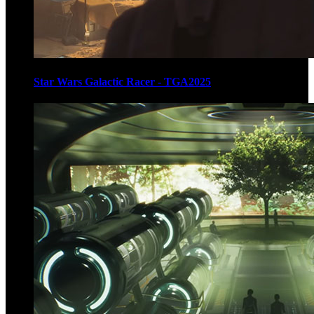
Star Wars Galactic Racer - TGA2025