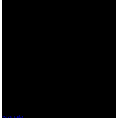
volver arriba