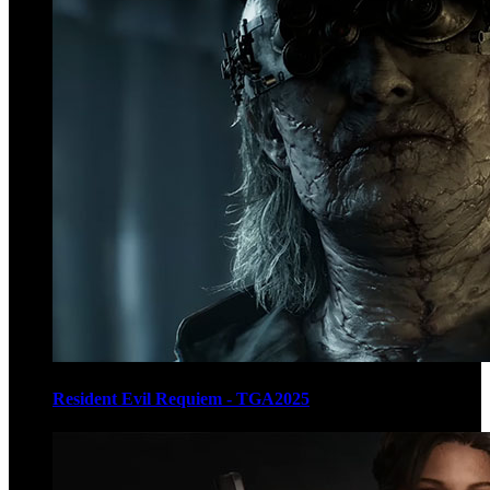
Resident Evil Requiem - TGA2025