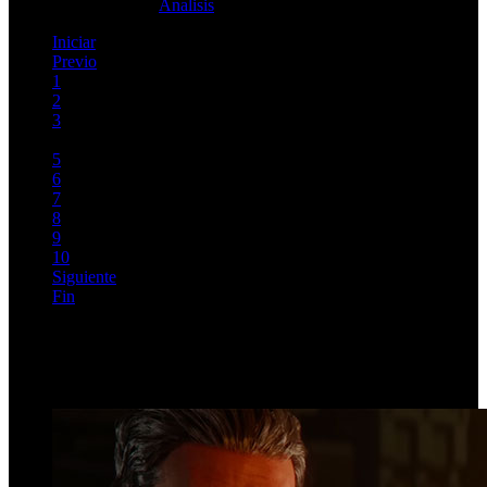
Lunes, 26 Abril 2021
Analisis
Iniciar
Previo
1
2
3
4
5
6
7
8
9
10
Siguiente
Fin
Página 4 de 32
Top Videos