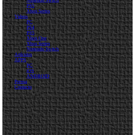
Nintendo Switch
PS5
Xbox Series
Videos
PC
PS4
PS5
Xbox One
Xbox Series
Nintendo Switch
Artículos
APPS
PC
iOS
ANDROID
Prensa
Contacto