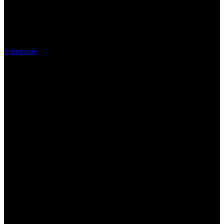
nuestros servicios, aceptas el uso que
hacemos de las cookies
Acepto
Saber más