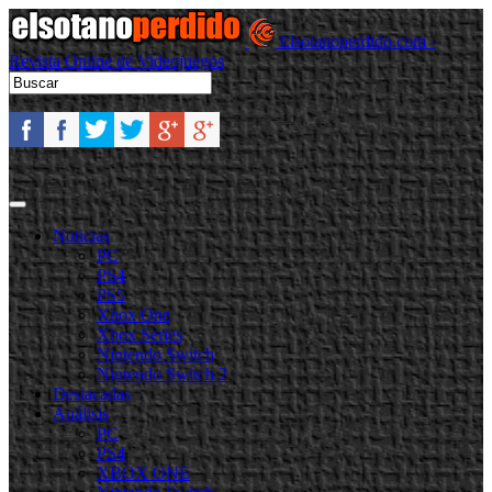
Elsotanoperdido.com -
Revista Online de Videojuegos
Noticias
PC
PS4
PS5
Xbox One
Xbox Series
Nintendo Switch
Nintendo Switch 2
Destacadas
Análisis
PC
PS4
XBOX ONE