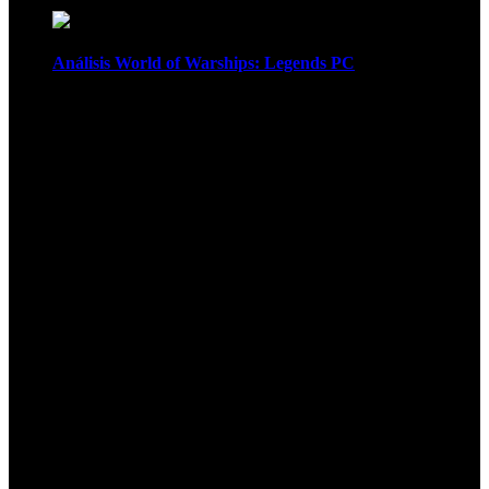
Análisis World of Warships: Legends PC
1
¡Atención! Las cookies nos permiten
ofrecer nuestros servicios. Al utilizar