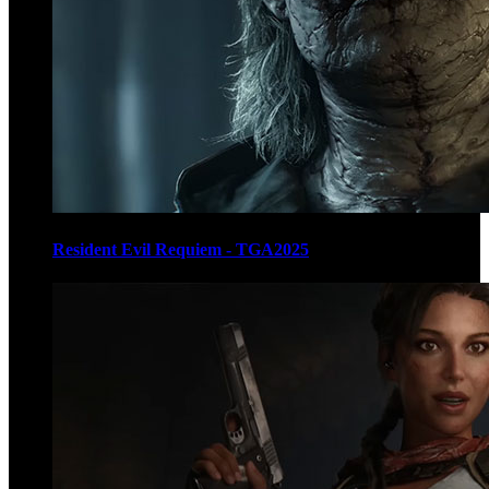
Resident Evil Requiem - TGA2025