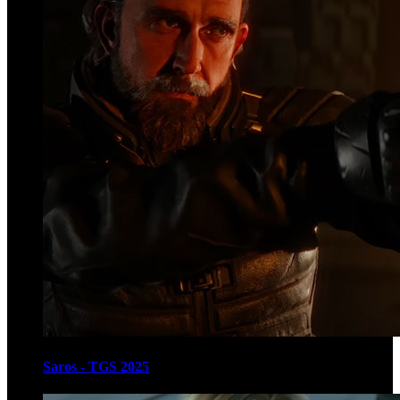
Saros - TGS 2025