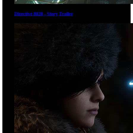
Directive 8020 - Story Trailer