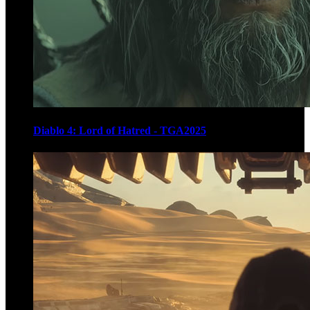
Diablo 4: Lord of Hatred - TGA2025