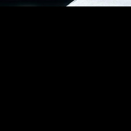
 formas de jugar y una profundidad táctica que anteriormente 
es X/S, PS5