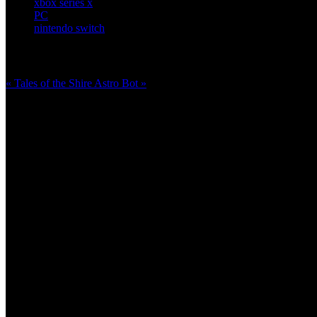
xbox series x
PC
nintendo switch
Más en esta categoría:
« Tales of the Shire
Astro Bot »