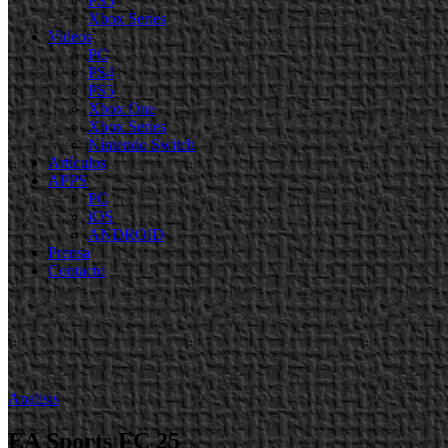
PS5
Xbox Series
Videos
PC
PS4
PS5
Xbox One
Xbox Series
Nintendo Switch
Artículos
APPS
PC
iOS
ANDROID
Prensa
Contacto
Analisis
EA Sports FC 25