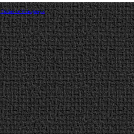
a Online de Videojuegos