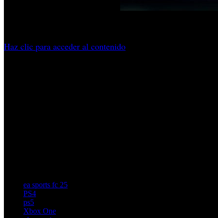
La entrega ofrece varias mejoras sobre su predecesor, nuevas
Haz clic para acceder al contenido
Título:
EA Sports FC 25
Género:
Deportes
Fecha de Lanzamiento:
27/09/2025
Plataforma:
PC, Xbox Live, PS4, Nintendo Switch, Xbox Seri
Desarrolladora:
EA Sports
Productora:
EA Sports
Multijugador:
Si
Idioma:
Castellano
Voz:
Castellano
PEGI:
+3
Precio:
Consultar
ea sports fc 25
PS4
ps5
Xbox One