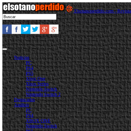
Elsotanoperdido.com - Revist
Noticias
PC
PS4
PS5
Xbox One
Xbox Series
Nintendo Switch
Nintendo Switch 2
Destacadas
Análisis
PC
PS4
XBOX ONE
Nintendo Switch