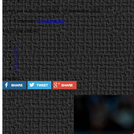
Escrito por Elric Ruiz
Sábado, 28 Septiembre 2024
Comments::
0 Comentarios
Valora este artículo
1
2
3
4
5
(0 votos)