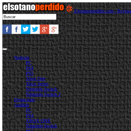
Elsotanoperdido.com - Revist
Noticias
PC
PS4
PS5
Xbox One
Xbox Series
Nintendo Switch
Nintendo Switch 2
Destacadas
Análisis
PC
PS4
XBOX ONE
Nintendo Switch