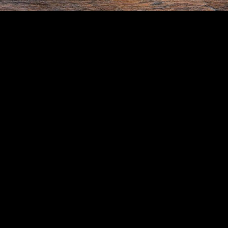
eparar nada. El nuevo set reúne mapas, cartas, fichas y aventu