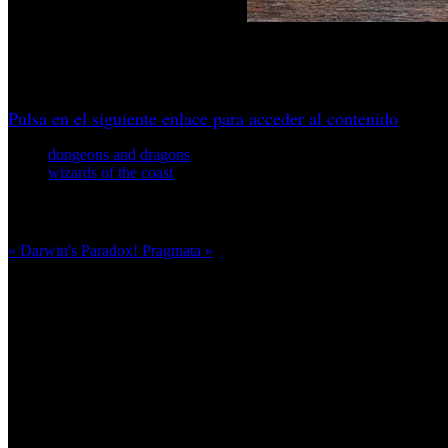
Esta Caja de Inicio quiere que empieces a jugar casi sin pr
previo.
Pulsa en el siguiente enlace para acceder al contenido
dungeons and dragons
wizards of the coast
Más en esta categoría:
« Darwin's Paradox!
Pragmata »