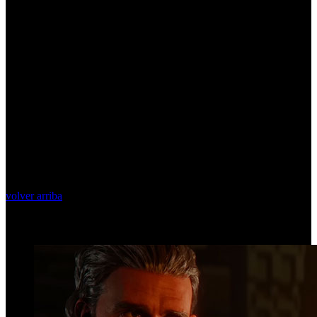
volver arriba
Top Videos