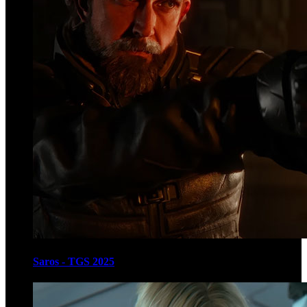
Saros - TGS 2025