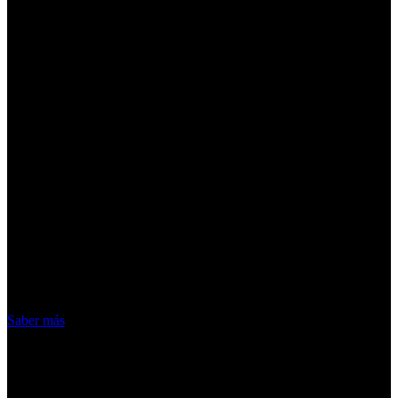
¡Atención! Las cookies nos permiten
ofrecer nuestros servicios. Al utilizar
nuestros servicios, aceptas el uso que
hacemos de las cookies
Acepto
Saber más