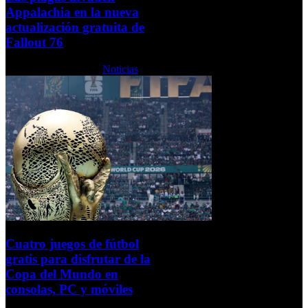
Appalachia en la nueva
actualización gratuita de
Fallout 76
Lunes, 15 Junio 2026
Noticias
Cuatro juegos de fútbol
gratis para disfrutar de la
Copa del Mundo en
consolas, PC y móviles