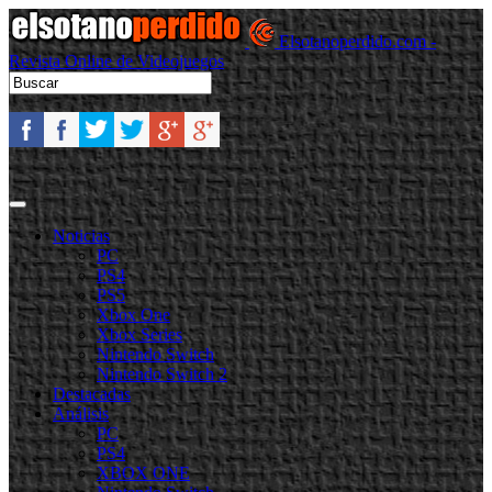
Elsotanoperdido.com -
Revista Online de Videojuegos
Noticias
PC
PS4
PS5
Xbox One
Xbox Series
Nintendo Switch
Nintendo Switch 2
Destacadas
Análisis
PC
PS4
XBOX ONE