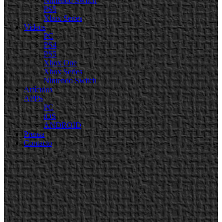
Nintendo Switch
PS5
Xbox Series
Videos
PC
PS4
PS5
Xbox One
Xbox Series
Nintendo Switch
Artículos
APPS
PC
iOS
ANDROID
Prensa
Contacto