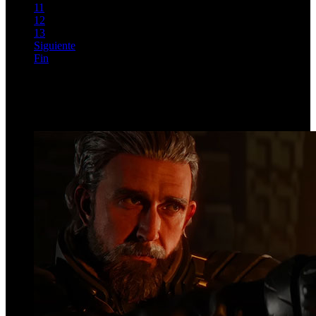
11
12
13
Siguiente
Fin
Página 9 de 203
Top Videos