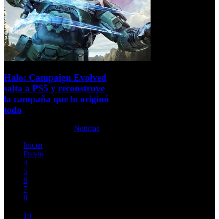
Halo: Campaign Evolved
salta a PS5 y reconstruye
la campaña que lo originó
todo
Jueves, 11 Junio 2026
Noticias
Iniciar
Previo
4
5
6
7
8
9
10