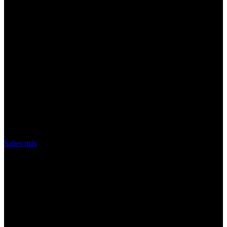
¡Atención! Las cookies nos permiten
ofrecer nuestros servicios. Al utilizar
nuestros servicios, aceptas el uso que
hacemos de las cookies
Acepto
Saber más