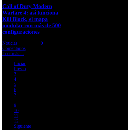
Call of Duty Modern
Warfare 4: así funciona
Kill Block, el mapa
modular con más de 500
configuraciones
Noticias
Comments::
0
Comentarios
Leer más ...
Iniciar
Previo
3
4
5
6
7
8
9
10
11
12
Siguiente