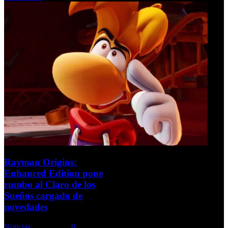
Rayman Origins:
Enhanced Edition pone
rumbo al Claro de los
Sueños cargado de
novedades
Noticias
Comments::
0