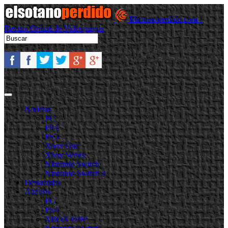
Elsotanoperdido.com -
Revista Online de Videojuegos
Noticias
PC
PS4
PS5
Xbox One
Xbox Series
Nintendo Switch
Nintendo Switch 2
Destacadas
Análisis
PC
PS4
XBOX ONE