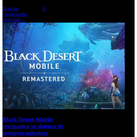
Noticias
Comments::
0
Comentarios
Leer más ...
Black Desert Mobile
reorganiza su sistema de
progreso mientras