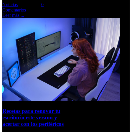
Noticias
Comments::
0
Comentarios
Leer más ...
Recetas para renovar tu
escritorio este verano y
acertar con los periféricos