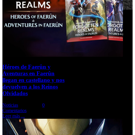
Héroes de Faerûn y
Aventuras en Faerûn
llegan en castellano y nos
devuelven a los Reinos
Olvidados
Noticias
Comments::
0
Comentarios
Leer más ...