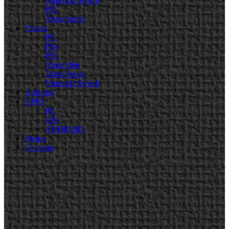
Nintendo Switch
PS5
Xbox Series
Videos
PC
PS4
PS5
Xbox One
Xbox Series
Nintendo Switch
Artículos
APPS
PC
iOS
ANDROID
Prensa
Contacto