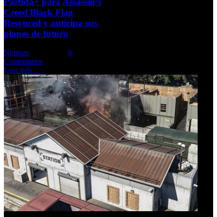
Partida+ para Assassin’s
Creed Black Flag
Resynced y anticipa sus
planes de futuro
Noticias
Comments::
0
Comentarios
Leer más ...