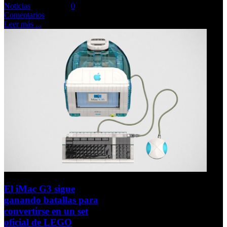
Noticias
Comments::
0
Comentarios
Leer más ...
El iMac G3 sigue
ganando batallas para
convertirse en un set
oficial de LEGO