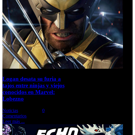
Logan desata su furia a
tajos entre ninjas y viejos
conocidos en Marvel:
Lobezno
Noticias
Comments::
0
Comentarios
Leer más ...