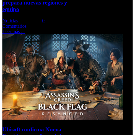
prepara nuevas regiones y
equipo
Noticias
Comments::
0
Comentarios
Leer más ...
Ubisoft confirma Nueva