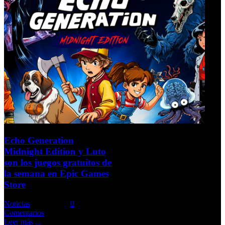
Echo Generation
Midnight Edition y Luto
son los juegos gratuitos de
la semana en Epic Games
Store
Noticias
Comments::
0
Comentarios
Leer más ...