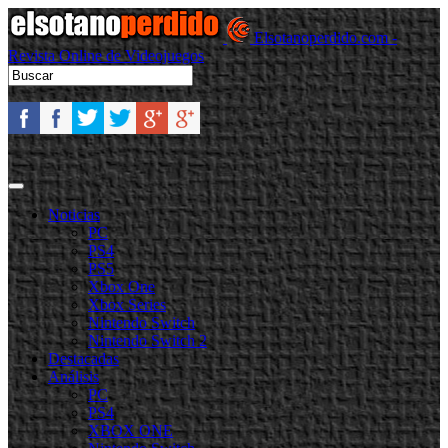
Elsotanoperdido.com -
Revista Online de Videojuegos
Noticias
PC
PS4
PS5
Xbox One
Xbox Series
Nintendo Switch
Nintendo Switch 2
Destacadas
Análisis
PC
PS4
XBOX ONE