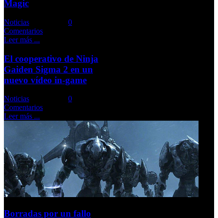
Magic
Noticias
Comments::
0
Comentarios
Leer más ...
El cooperativo de Ninja
Gaiden Sigma 2 en un
nuevo vídeo in-game
Noticias
Comments::
0
Comentarios
Leer más ...
Borradas por un fallo