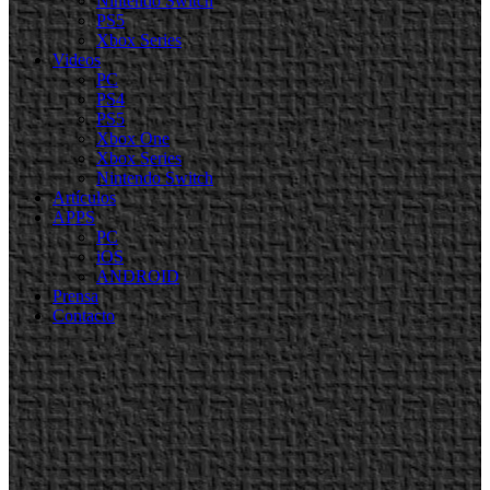
Nintendo Switch
PS5
Xbox Series
Videos
PC
PS4
PS5
Xbox One
Xbox Series
Nintendo Switch
Artículos
APPS
PC
iOS
ANDROID
Prensa
Contacto