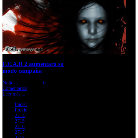
F.E.A.R 2 aumentará su
modo campaña
Noticias
Comments::
0
Comentarios
Leer más ...
Iniciar
Previo
2714
2715
2716
2717
2718