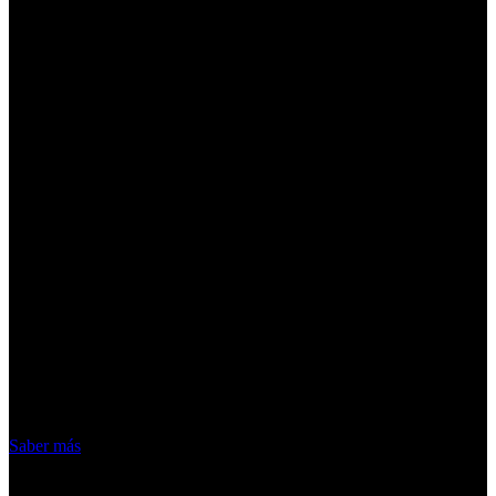
¡Atención! Las cookies nos permiten
ofrecer nuestros servicios. Al utilizar
nuestros servicios, aceptas el uso que
hacemos de las cookies
Acepto
Saber más