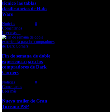
técnico las tablas
clasificatorias de Halo
Wars
Noticias
Comments::
0
Comentarios
Leer más ...
Fin de semana de doble
experiencia para los
compradores de Dark
Corners
Noticias
Comments::
0
Comentarios
Leer más ...
Nuevo trailer de Gran
Turismo PSP