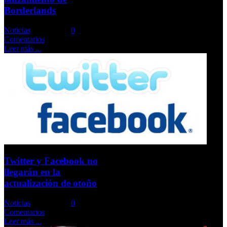
Borderlands
Noticias
Comments::
0
Comentarios
Leer más ...
Twitter y Facebook no
llegarán en la
actualización de otoño
Noticias
Comments::
0
Comentarios
Leer más ...