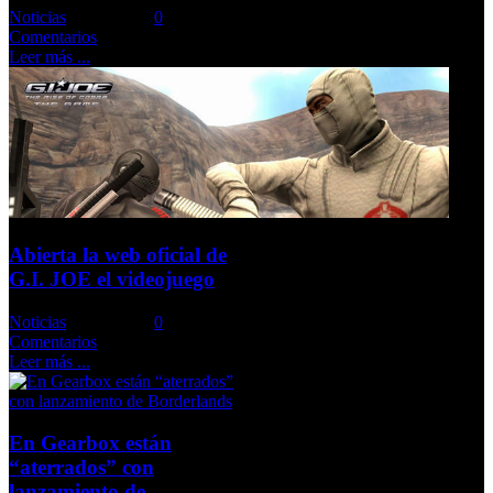
Noticias
Comments::
0
Comentarios
Leer más ...
Abierta la web oficial de
G.I. JOE el videojuego
Noticias
Comments::
0
Comentarios
Leer más ...
En Gearbox están
“aterrados” con
lanzamiento de