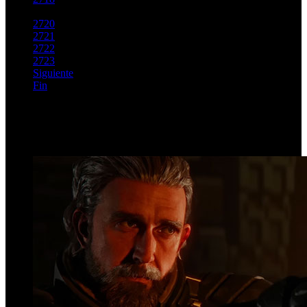
2719
2720
2721
2722
2723
Siguiente
Fin
Página 2719 de 2763
Top Videos