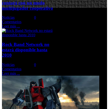
contará con un modo
multijugador cooperativo
Noticias
Comments::
0
Comentarios
Leer más ...
Rock Band Network no
estará disponible hasta
2010
Noticias
Comments::
0
Comentarios
Leer más ...