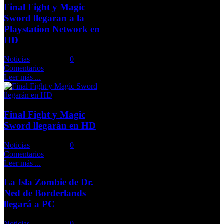
Final Fight y Magic
Sword llegaran a la
Playstation Network en
HD
Noticias
Comments::
0
Comentarios
Leer más ...
Final Fight y Magic
Sword llegarán en HD
Noticias
Comments::
0
Comentarios
Leer más ...
La Isla Zombie de Dr.
Ned de Borderlands
llegará a PC
Noticias
Comments::
0