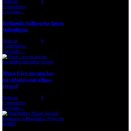
Noticias
Comments::
0
Comentarios
Leer más ...
Bethesda Softworks lanza
Wheelspin
Noticias
Comments::
0
Comentarios
Leer más ...
Xbox Live encara las
navidades con cifras
record
Noticias
Comments::
0
Comentarios
Leer más ...