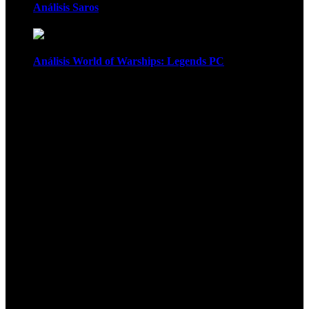
Análisis Saros
Análisis World of Warships: Legends PC
1
¡Atención! Las cookies nos permiten