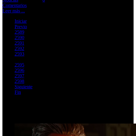
Comentarios
Leer más ...
Iniciar
Previo
2589
2590
2591
2592
2593
2594
2595
2596
2597
2598
Siguiente
Fin
Página 2594 de 2763
Top Videos