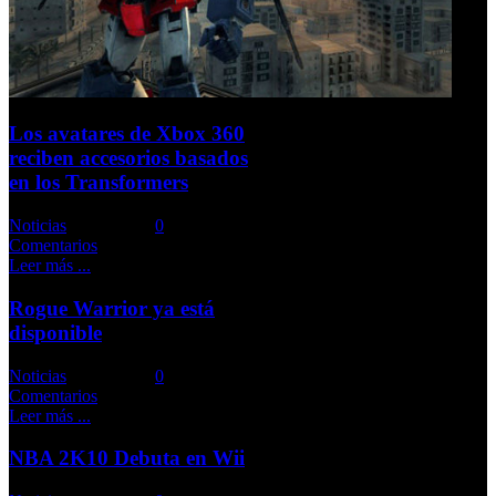
Los avatares de Xbox 360
reciben accesorios basados
en los Transformers
Noticias
Comments::
0
Comentarios
Leer más ...
Rogue Warrior ya está
disponible
Noticias
Comments::
0
Comentarios
Leer más ...
NBA 2K10 Debuta en Wii