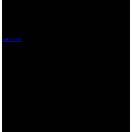
ofrecer nuestros servicios. Al utilizar
nuestros servicios, aceptas el uso que
hacemos de las cookies
Acepto
Saber más