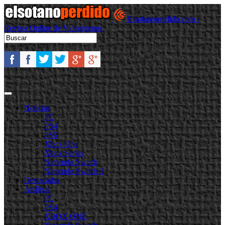
Elsotanoperdido.com -
Revista Online de Videojuegos
Noticias
PC
PS4
PS5
Xbox One
Xbox Series
Nintendo Switch
Nintendo Switch 2
Destacadas
Análisis
PC
PS4
XBOX ONE