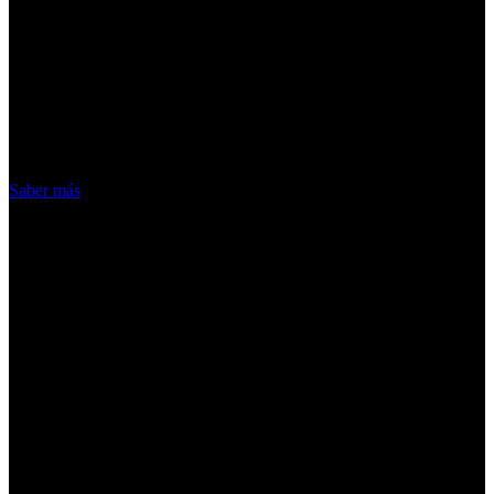
¡Atención! Las cookies nos permiten
ofrecer nuestros servicios. Al utilizar
nuestros servicios, aceptas el uso que
hacemos de las cookies
Acepto
Saber más