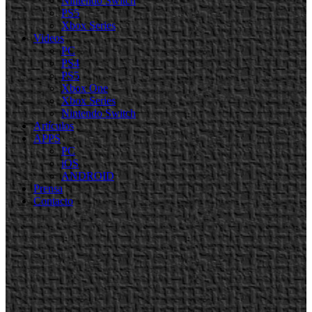
Nintendo Switch
PS5
Xbox Series
Videos
PC
PS4
PS5
Xbox One
Xbox Series
Nintendo Switch
Artículos
APPS
PC
iOS
ANDROID
Prensa
Contacto