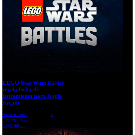
LEGO Star Wars Battles
revela fecha de
lanzamiento para Apple
Arcade
Aplicaciones
Comments::
0
Comentarios
Leer más ...