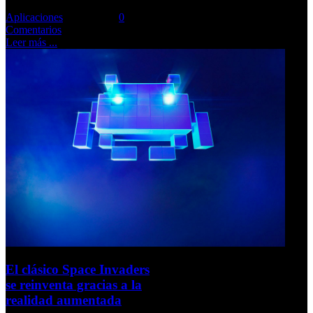
Aplicaciones
Comments::
0
Comentarios
Leer más ...
El clásico Space Invaders
se reinventa gracias a la
realidad aumentada