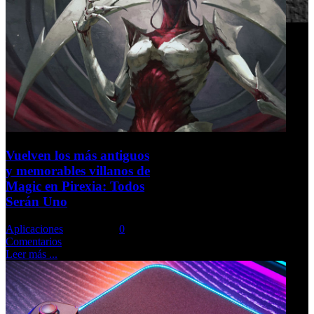
Vuelven los más antiguos
y memorables villanos de
Magic en Pirexia: Todos
Serán Uno
Aplicaciones
Comments::
0
Comentarios
Leer más ...