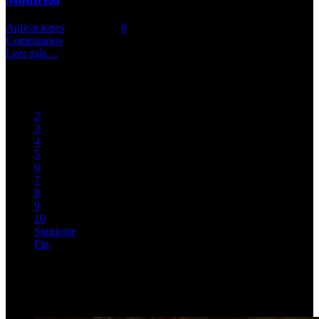
Aplicaciones
Comments::
0
Comentarios
Leer más ...
Iniciar
Previo
1
2
3
4
5
6
7
8
9
10
Siguiente
Fin
Página 1 de 30
Top Videos