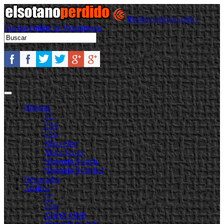
Elsotanoperdido.com -
Revista Online de Videojuegos
Noticias
PC
PS4
PS5
Xbox One
Xbox Series
Nintendo Switch
Nintendo Switch 2
Destacadas
Análisis
PC
PS4
XBOX ONE