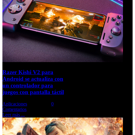
Razer Kishi V2 para
Android se actualiza con
un controlador para
juegos con pantalla táctil
Aplicaciones
Comments::
0
Comentarios
Leer más ...