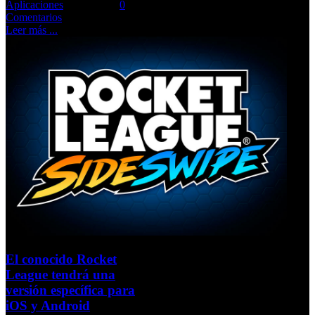
Aplicaciones
Comments::
0
Comentarios
Leer más ...
El conocido Rocket
League tendrá una
versión específica para
iOS y Android