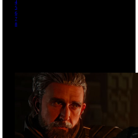
4
5
6
7
8
9
Siguiente
Fin
Página 9 de 9
Top Videos