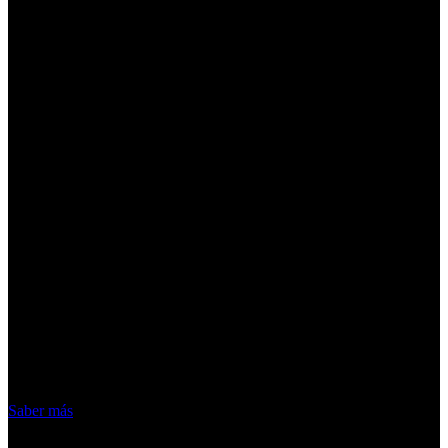
¡Atención! Las cookies nos permiten
ofrecer nuestros servicios. Al utilizar
nuestros servicios, aceptas el uso que
hacemos de las cookies
Acepto
Saber más