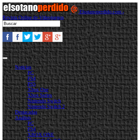
Elsotanoperdido.com -
Revista Online de Videojuegos
Noticias
PC
PS4
PS5
Xbox One
Xbox Series
Nintendo Switch
Nintendo Switch 2
Destacadas
Análisis
PC
PS4
XBOX ONE