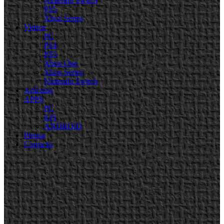
Nintendo Switch
PS5
Xbox Series
Videos
PC
PS4
PS5
Xbox One
Xbox Series
Nintendo Switch
Artículos
APPS
PC
iOS
ANDROID
Prensa
Contacto