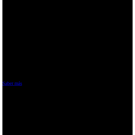
¡Atención! Las cookies nos permiten
ofrecer nuestros servicios. Al utilizar
nuestros servicios, aceptas el uso que
hacemos de las cookies
Acepto
Saber más