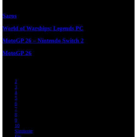
Más...
Saros
World of Warships: Legends PC
MotoGP 26 – Nintendo Switch 2
MotoGP 26
Iniciar
Previo
1
2
3
4
5
6
7
8
9
10
Siguiente
Fin