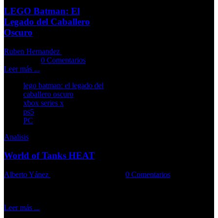
LEGO Batman: El
Legado del Caballero
Oscuro
Ruben Hernandez
04-06-2026
Comments::
0 Comentarios
Leer más ...
lego batman: el legado del
caballero oscuro
xbox series x
ps5
PC
Analisis
World of Tanks HEAT
Alberto Yánez
31-05-2026
Comments::
0 Comentarios
El juego traslada con acierto sus tanques al terreno del hero shooter
Leer más ...