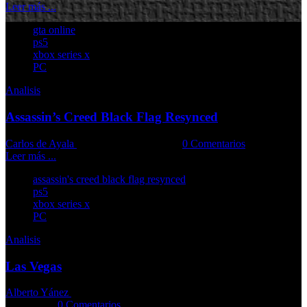
Leer más ...
gta online
ps5
xbox series x
PC
Analisis
Assassin’s Creed Black Flag Resynced
Carlos de Ayala
09-07-2026
Comments::
0 Comentarios
Leer más ...
assassin's creed black flag resynced
ps5
xbox series x
PC
Analisis
Las Vegas
Alberto Yánez
07-07-2026
Comments::
0 Comentarios