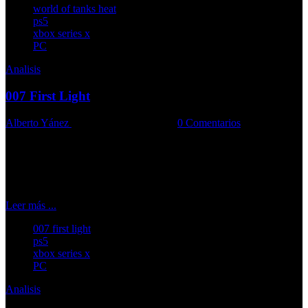
world of tanks heat
ps5
xbox series x
PC
Analisis
007 First Light
Alberto Yánez
27-05-2026
Comments::
0 Comentarios
El joven Bond ofrece una de las adaptaciones más completas del
agente secreto
Leer más ...
007 first light
ps5
xbox series x
PC
Analisis