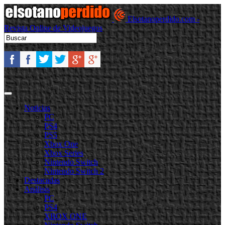
Elsotanoperdido.com -
Revista Online de Videojuegos
Noticias
PC
PS4
PS5
Xbox One
Xbox Series
Nintendo Switch
Nintendo Switch 2
Destacadas
Análisis
PC
PS4
XBOX ONE