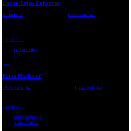
Conan Exiles Enhanced
Redacción
20-05-2026
Comments::
0 Comentarios
El juego demuestra que todavía queda mucha vida en Las Tierras
del Exilio
Leer más ...
conan exiles
PC
Analisis
Forza Horizon 6
Oscar Torroba
19-05-2026
Comments::
0 Comentarios
La entrega que sus jugadores llevan años esperando
Leer más ...
forza horizon 6
xbox series x