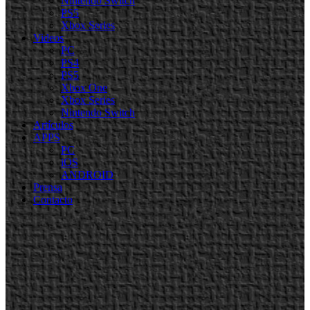
Nintendo Switch
PS5
Xbox Series
Videos
PC
PS4
PS5
Xbox One
Xbox Series
Nintendo Switch
Artículos
APPS
PC
iOS
ANDROID
Prensa
Contacto