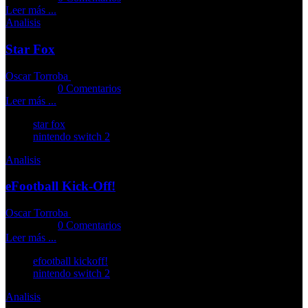
Leer más ...
Analisis
Star Fox
Oscar Torroba
02-07-2026
Comments::
0 Comentarios
Leer más ...
star fox
nintendo switch 2
Analisis
eFootball Kick-Off!
Oscar Torroba
09-06-2026
Comments::
0 Comentarios
Leer más ...
efootball kickoff!
nintendo switch 2
Analisis