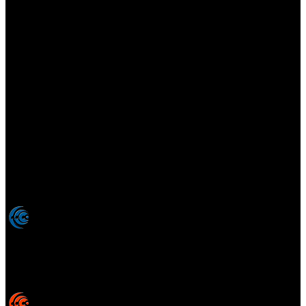
Elsotanoperdido.com es una revista de apoyo para medios
colaboradores de elsotanoperdido News And Videogames,
agencia editora y distribuidora de noticias relacionadas con la
industria del videojuego para medios generalistas. Prohibida la
reproducción total o parcial de estos contenidos sin el permiso
expreso de los autores. Todos los nombres comerciales, marcas,
imágenes, logos y signos distintivos que aparecen en este sitio web
están expresamente
autorizados, registrados y pertenecen son