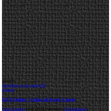
Análisis
Suscribirse a este canal RSS
Analisis
GTA Online - Golpe al Kortz Center
Oscar Torroba
15-07-2026
Comments::
0 Comentarios